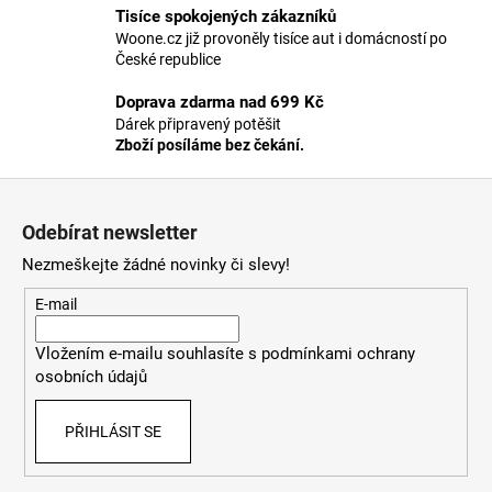
č
Tisíce spokojených zákazníků
u
Woone.cz již provoněly tisíce aut i domácností po
j
České republice
e
m
Doprava zdarma nad 699 Kč
e
Dárek připravený potěšit
Zboží posíláme bez čekání.
Z
JEĎ
OPATRNĚ,
á
LÁSKO
Odebírat newsletter
p
397
Nezmeškejte žádné novinky či slevy!
a
Kč
t
E-mail
í
Vložením e-mailu souhlasíte s
podmínkami ochrany
osobních údajů
PŘIHLÁSIT SE