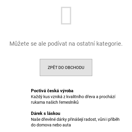
a
j
í
t
?
Můžete se ale podívat na ostatní kategorie.
ZPĚT DO OBCHODU
HLEDAT
Poctivá česká výroba
D
Každý kus vzniká z kvalitního dřeva a prochází
o
rukama našich řemeslníků
p
o
Dárek s láskou
r
Naše dřevěné dárky přinášejí radost, vůni i příběh
do domova nebo auta
u