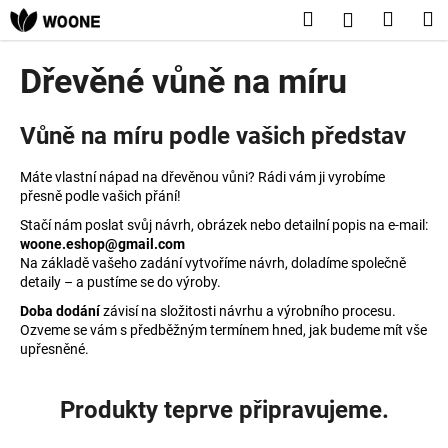
K
Přejít
Hledat
Nákup
M
Přihlášení
na
o
obsah
Zpět
Zpět
košík
š
Dřevěné vůně na míru
í
C
k
Vůně na míru podle vašich představ
o
p
Máte vlastní nápad na dřevěnou vůni? Rádi vám ji vyrobíme
o
přesně podle vašich přání!
t
Stačí nám poslat svůj návrh, obrázek nebo detailní popis na e-mail:
ř
woone.eshop@gmail.com
e
Na základě vašeho zadání vytvoříme návrh, doladíme společně
detaily – a pustíme se do výroby.
b
Doba dodání
závisí na složitosti návrhu a výrobního procesu.
u
Ozveme se vám s předběžným termínem hned, jak budeme mít vše
j
upřesněné.
e
t
Produkty teprve připravujeme.
e
n