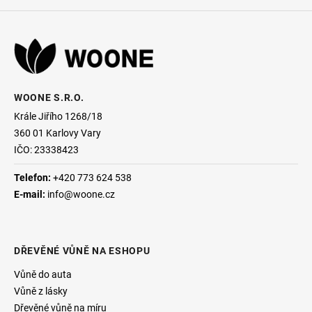
WOONE S.R.O.
Krále Jiřího 1268/18
360 01
Karlovy Vary
IČO: 23338423
Telefon:
+420 773 624 538
E-mail:
info@woone.cz
DŘEVĚNÉ VŮNĚ NA ESHOPU
Vůně do auta
Vůně z lásky
Dřevěné vůně na míru